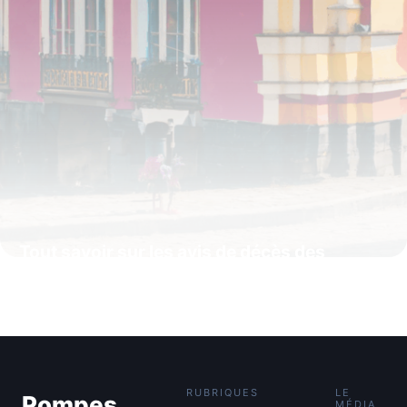
Tout savoir sur les avis de décès des
Pompes Funèbres Pagny à Longwy : guide
pratique et humain
4 juillet 2025
RUBRIQUES
LE
Pompes
MÉDIA