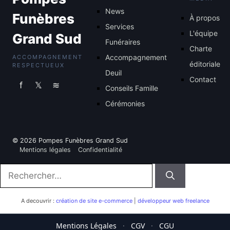
News
Funèbres
À propos
Services
L'équipe
Grand Sud
Funéraires
Charte
Accompagnement
ACCOMPAGNEMENT
éditoriale
RESPECTUEUX
Deuil
Contact
f
𝕏
≋
Conseils Famille
Cérémonies
© 2026 Pompes Funèbres Grand Sud
Mentions légales
Confidentialité
Rechercher :
A decouvrir :
création de site e-commerce
|
développeur web freelance
Mentions Légales
·
CGV
·
CGU