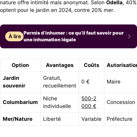
nature offre intimité mais anonymat. Selon
Odella
, 40%
optent pour le jardin en 2024, contre 20% mer.
Permis d’inhumer : ce qu’il faut savoir pour
À lire
une inhumation légale
Option
Avantages
Coûts
Autorisatio
Jardin
Gratuit,
0 €
Maire
souvenir
recueillement
Niche
500-2
Columbarium
Concession
individuelle
000 €
Mer/Nature
Liberté
Variable
Préfecture