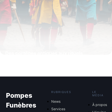
Des cortèges antiques aux rituels
modernes : l’étonnante origine des pompes
funèbres
4 juillet 2025
RUBRIQUES
LE
Pompes
MÉDIA
News
Funèbres
À propos
Services