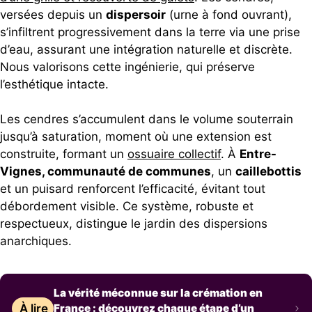
versées depuis un
dispersoir
(urne à fond ouvrant),
s’infiltrent progressivement dans la terre via une prise
d’eau, assurant une intégration naturelle et discrète.
Nous valorisons cette ingénierie, qui préserve
l’esthétique intacte.
Les cendres s’accumulent dans le volume souterrain
jusqu’à saturation, moment où une extension est
construite, formant un
ossuaire collectif
. À
Entre-
Vignes, communauté de communes
, un
caillebottis
et un puisard renforcent l’efficacité, évitant tout
débordement visible. Ce système, robuste et
respectueux, distingue le jardin des dispersions
anarchiques.
La vérité méconnue sur la crémation en
À lire
France : découvrez chaque étape d’un