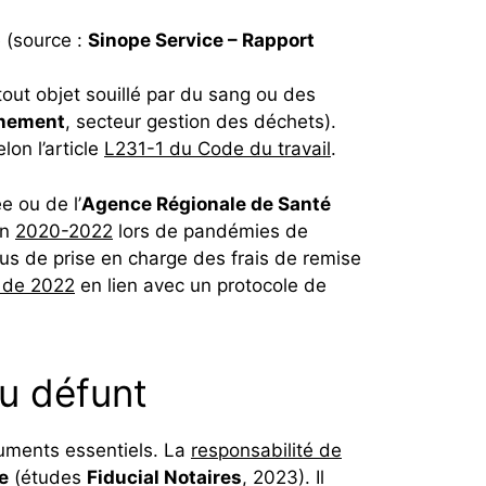
 (source :
Sinope Service – Rapport
 tout objet souillé par du sang ou des
nnement
, secteur gestion des déchets).
lon l’article
L231-1 du Code du travail
.
e ou de l’
Agence Régionale de Santé
en
2020-2022
lors de pandémies de
s de prise en charge des frais de remise
 de 2022
en lien avec un protocole de
du défunt
cuments essentiels. La
responsabilité de
e
(études
Fiducial Notaires
, 2023). Il