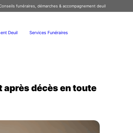
onseils funéraires, démarches & accompagnement deuil
nt Deuil
Services Funéraires
t après décès en toute