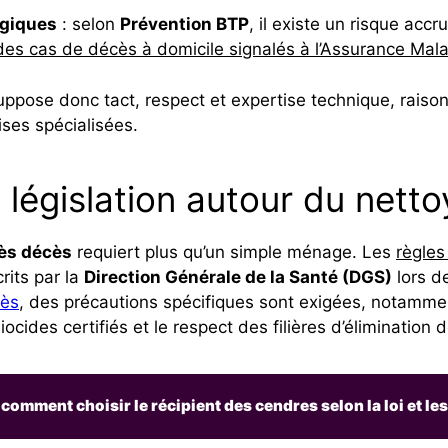
ogiques
: selon
Prévention BTP
, il existe un risque ac
es cas de décès à domicile signalés à l’Assurance Mal
ppose donc tact, respect et expertise technique, raisons
ses spécialisées.
t législation autour du ne
ès décès
requiert plus qu’un simple ménage. Les
règles
rits par la
Direction Générale de la Santé (DGS)
lors de
cès
, des précautions spécifiques sont exigées, notammen
 biocides certifiés et le respect des filières d’éliminati
 comment choisir le récipient des cendres selon la loi et l