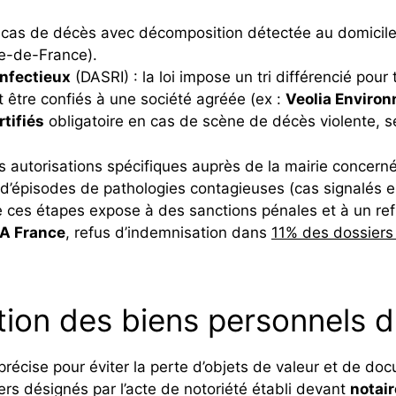
cas de décès avec décomposition détectée au domicile
le-de-France).
infectieux
(DASRI) : la loi impose un tri différencié pour
t être confiés à une société agréée (ex :
Veolia Enviro
tifiés
obligatoire en cas de scène de décès violente, se
 autorisations spécifiques auprès de la mairie concerné
rs d’épisodes de pathologies contagieuses (cas signalés 
ces étapes expose à des sanctions pénales et à un refu
A France
, refus d’indemnisation dans
11% des dossiers
estion des biens personnels 
écise pour éviter la perte d’objets de valeur et de do
rs désignés par l’acte de notoriété établi devant
notair