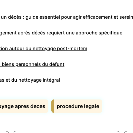
un décès : guide essentiel pour agir efficacement et sere
ogement après décès requiert une approche spécifique
lation autour du nettoyage post-mortem
es biens personnels du défunt
s et du nettoyage intégral
oyage apres deces
procedure legale