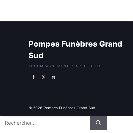
Pompes Funèbres Grand
Sud
ACCOMPAGNEMENT RESPECTUEUX
f
𝕏
≋
© 2026 Pompes Funèbres Grand Sud
Rechercher :