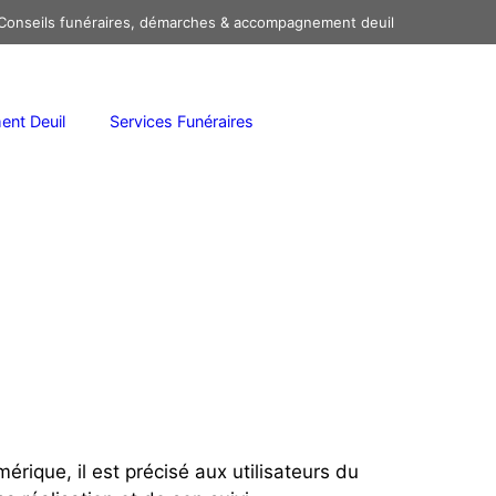
onseils funéraires, démarches & accompagnement deuil
nt Deuil
Services Funéraires
érique, il est précisé aux utilisateurs du