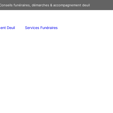
onseils funéraires, démarches & accompagnement deuil
nt Deuil
Services Funéraires