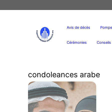
Aller
au
contenu
Avis de décès
Pompes
Cérémonies
Conseils 
condoleances arabe