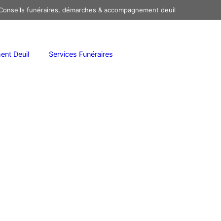
onseils funéraires, démarches & accompagnement deuil
nt Deuil
Services Funéraires