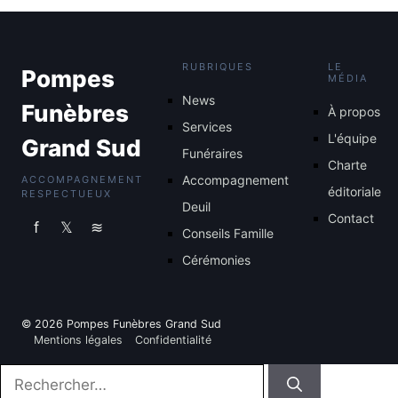
RUBRIQUES
LE
Pompes
MÉDIA
News
Funèbres
À propos
Services
L'équipe
Grand Sud
Funéraires
Charte
Accompagnement
ACCOMPAGNEMENT
éditoriale
RESPECTUEUX
Deuil
Contact
f
𝕏
≋
Conseils Famille
Cérémonies
© 2026 Pompes Funèbres Grand Sud
Mentions légales
Confidentialité
Rechercher :