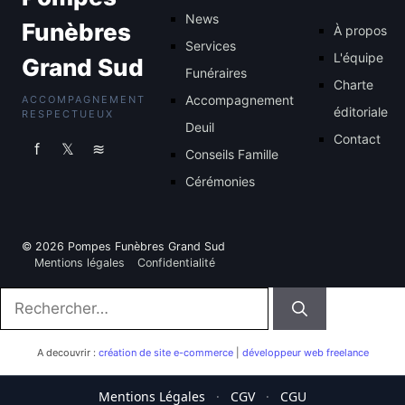
News
Funèbres
À propos
Services
L'équipe
Grand Sud
Funéraires
Charte
Accompagnement
ACCOMPAGNEMENT
éditoriale
RESPECTUEUX
Deuil
Contact
f
𝕏
≋
Conseils Famille
Cérémonies
© 2026 Pompes Funèbres Grand Sud
Mentions légales
Confidentialité
Rechercher :
A decouvrir :
création de site e-commerce
|
développeur web freelance
Mentions Légales
·
CGV
·
CGU