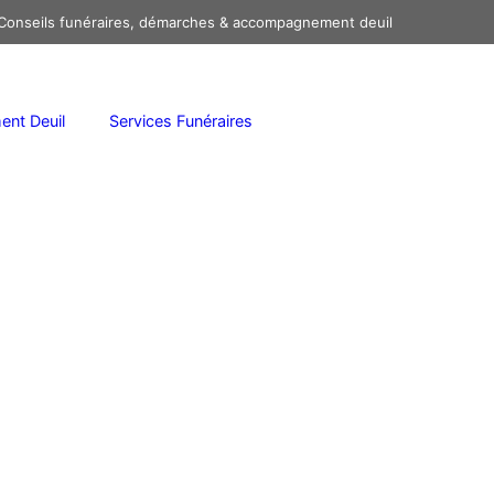
onseils funéraires, démarches & accompagnement deuil
nt Deuil
Services Funéraires