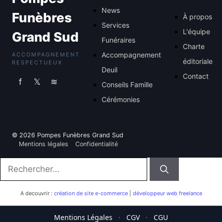
News
Funèbres
À propos
Services
L'équipe
Grand Sud
Funéraires
Charte
Accompagnement
ACCOMPAGNEMENT
éditoriale
RESPECTUEUX
Deuil
Contact
f
𝕏
≋
Conseils Famille
Cérémonies
© 2026 Pompes Funèbres Grand Sud
Mentions légales
Confidentialité
Rechercher :
A decouvrir :
création de site e-commerce
|
développeur web freelance
Mentions Légales
·
CGV
·
CGU