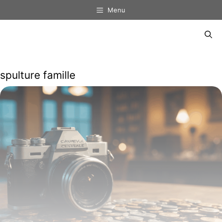
Aller
Menu
au
contenu
Menu
spulture famille