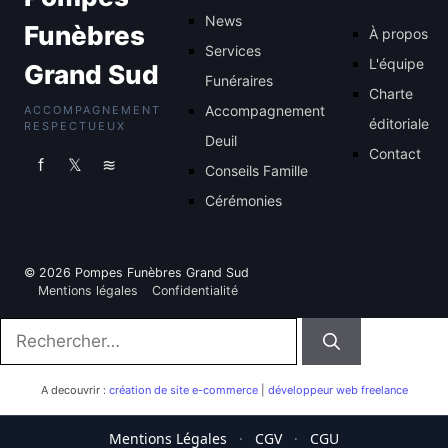
News
Funèbres
À propos
Services
L'équipe
Grand Sud
Funéraires
Charte
Accompagnement
ACCOMPAGNEMENT
éditoriale
RESPECTUEUX
Deuil
Contact
f
𝕏
≋
Conseils Famille
Cérémonies
© 2026 Pompes Funèbres Grand Sud
Mentions légales
Confidentialité
Rechercher :
A decouvrir :
création de site e-commerce
|
développeur web freelance
Mentions Légales
·
CGV
·
CGU