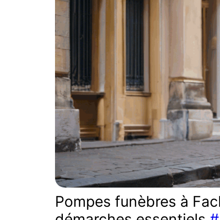
Pompes funèbres à Fac
démarches essentiels
#