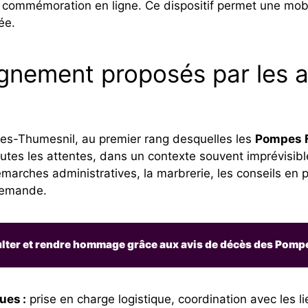
e commémoration en ligne. Ce dispositif permet une mobi
ée.
nement proposés par les a
es-Thumesnil, au premier rang desquelles les
Pompes 
tes les attentes, dans un contexte souvent imprévisible
émarches administratives, la marbrerie, les conseils 
 demande.
ter et rendre hommage grâce aux avis de décès des Pomp
ues :
prise en charge logistique, coordination avec les l