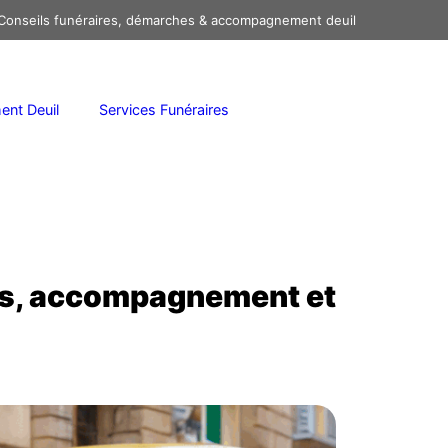
onseils funéraires, démarches & accompagnement deuil
nt Deuil
Services Funéraires
ès, accompagnement et