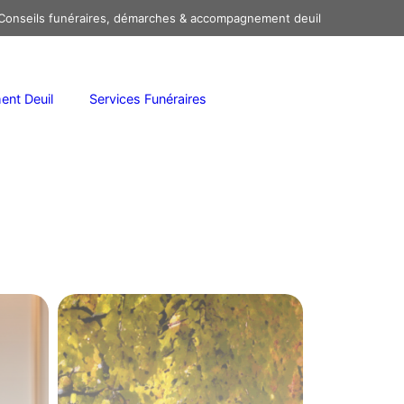
onseils funéraires, démarches & accompagnement deuil
nt Deuil
Services Funéraires