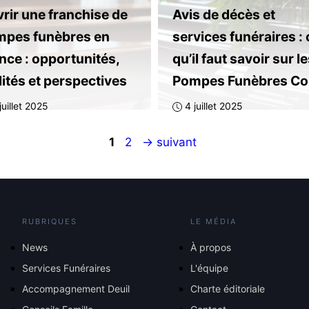
rir une franchise de
Avis de décès et
pes funèbres en
services funéraires : 
nce : opportunités,
qu’il faut savoir sur l
lités et perspectives
Pompes Funèbres Co
juillet 2025
4 juillet 2025
Page
Page
1
2
→
suivant
RUBRIQUES
LE MÉDIA
News
À propos
Services Funéraires
L'équipe
Accompagnement Deuil
Charte éditoriale