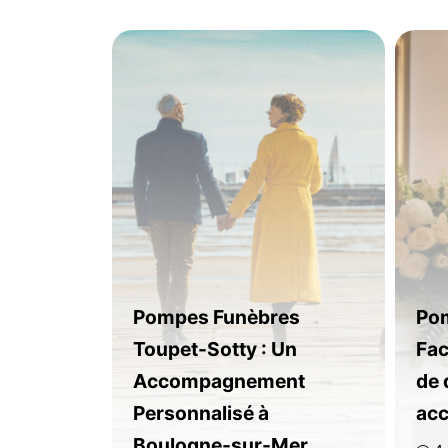
Pompes Funèbres
Pom
Toupet-Sotty : Un
Fac
Accompagnement
de 
Personnalisé à
ac
Boulogne-sur-Mer