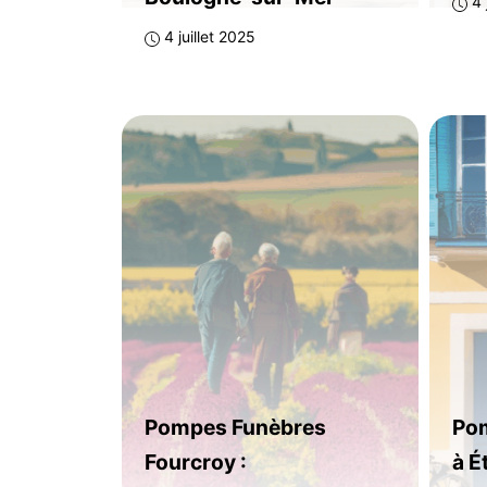
4 
4 juillet 2025
Pompes Funèbres
Pom
Fourcroy :
à É