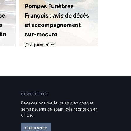
Pompes Funèbres
ce
François : avis de décès
es
et accompagnement
lin
sur-mesure
4 juillet 2025
NEWSLETTER
Recevez nos meilleurs articles chaque
semaine. Pas de spam, désinscription en
un clic.
S'ABONNER