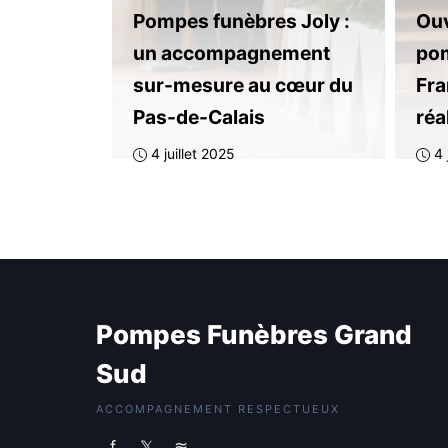
Pompes funèbres Joly :
Ouv
un accompagnement
pom
sur-mesure au cœur du
Fra
Pas-de-Calais
réa
4 juillet 2025
4 
Pompes Funèbres Grand
Sud
ACCOMPAGNEMENT RESPECTUEUX
f
𝕏
≋