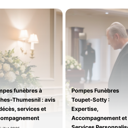
pes funèbres à
Pompes Funèbres
hes-Thumesnil : avis
Toupet-Sotty :
décès, services et
Expertise,
compagnement
Accompagnement et
Services Personnalis