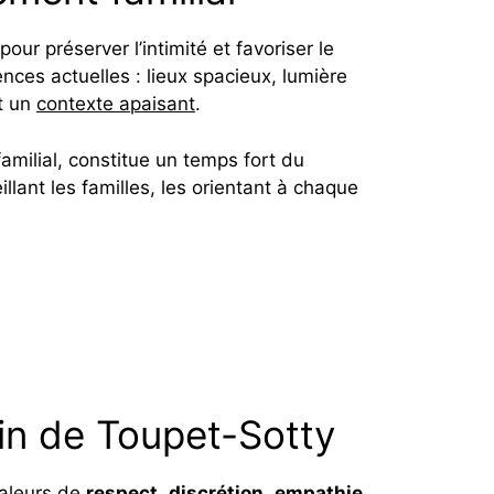
 préserver l’intimité et favoriser le
es actuelles : lieux spacieux, lumière
nt un
contexte apaisant
.
amilial, constitue un temps fort du
illant les familles, les orientant à chaque
ein de Toupet-Sotty
valeurs de
respect
,
discrétion
,
empathie