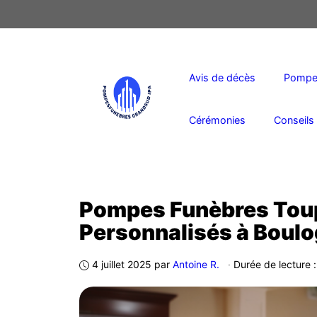
Aller
au
contenu
Avis de décès
Pompes
Cérémonies
Conseils 
Pompes Funèbres Toup
Personnalisés à Boul
4 juillet 2025
par
Antoine R.
·
Durée de lecture 