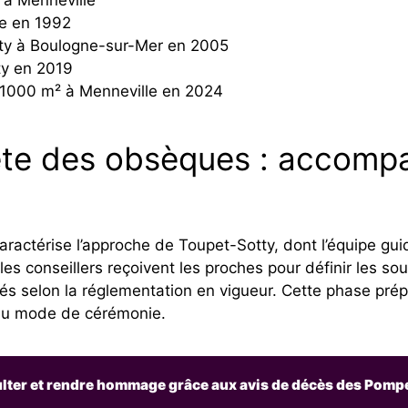
se en 1992
tty à Boulogne-sur-Mer en 2005
y en 2019
 1000 m² à Menneville en 2024
ète des obsèques : accomp
aractérise l’approche de Toupet-Sotty, dont l’équipe gui
les conseillers reçoivent les proches pour définir les so
lités selon la réglementation en vigueur. Cette phase pré
 au mode de cérémonie.
ter et rendre hommage grâce aux avis de décès des Pomp