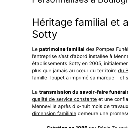
Héritage familial e
Sotty
Le
patrimoine familial
des Pompes Funèbr
l’entreprise s’est d’abord installée à Men
établissements Sotty en 2005, initialeme
plus que jamais au cœur du territoire
du 
famille Toupet a imprimé sa marque – et s
La
transmission du savoir-faire funérai
qualité de service constante
et une confia
Menneville après dix-huit mois de travaux
dimension familiale
demeure une promesse
Création en 1985
par Régis Toupet