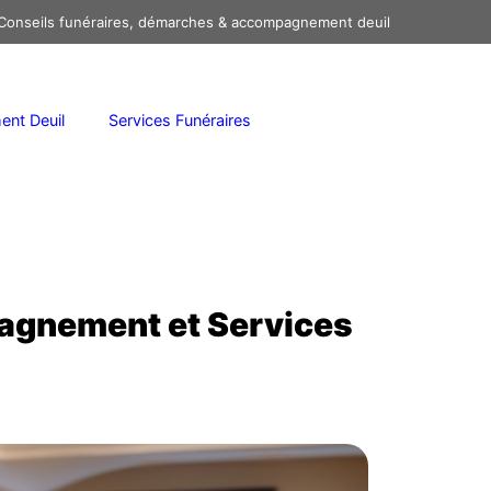
onseils funéraires, démarches & accompagnement deuil
nt Deuil
Services Funéraires
agnement et Services