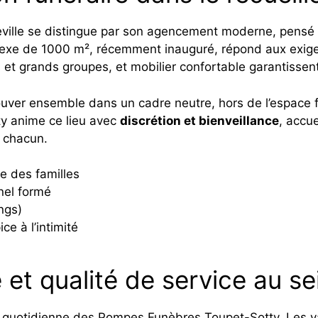
lle se distingue par son agencement moderne, pensé pour
exe de 1000 m², récemment inauguré, répond aux exigenc
 et grands groupes, et mobilier confortable garantisse
rouver ensemble dans un cadre neutre, hors de l’espace f
ty anime ce lieu avec
discrétion et bienveillance
, accue
e chacun.
le des familles
nel formé
ngs)
e à l’intimité
et qualité de service au s
on quotidienne des Pompes Funèbres Toupet-Sotty. Les 