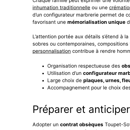
Chaque famille peut exprimer une volonté
inhumation traditionnelle
ou une
crématio
d’un configurateur marbrerie permet de c
favorisant une
mémorialisation unique
de
L’attention portée aux détails s’étend à la
sobres ou contemporaines, compositions flo
personnalisation
contribue à rendre homma
Organisation respectueuse des
obs
Utilisation d’un
configurateur marb
Large choix de
plaques, urnes, fl
Accompagnement pour le choix de
Préparer et anticipe
Adopter un
contrat obsèques
Toupet-Sott