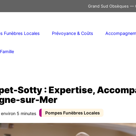
Grand Sud Obsèques — C
 Funèbres Locales
Prévoyance & Coûts
Accompagneme
Famille
et-Sotty : Expertise, Accomp
ogne-sur-Mer
Pompes Funèbres Locales
: environ 5 minutes