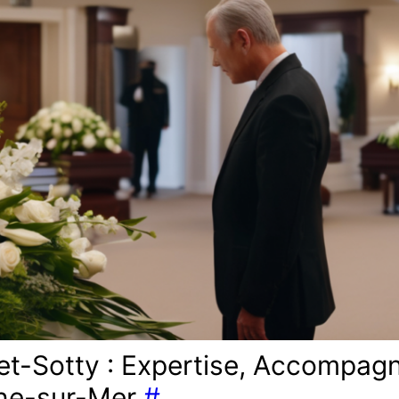
t-Sotty : Expertise, Accompagn
gne-sur-Mer
#