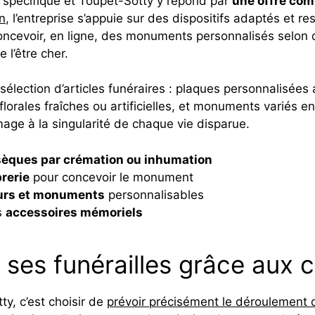
 spécifique et Toupet-Sotty y répond par
une offre com
n
, l’entreprise s’appuie sur des dispositifs adaptés et r
oncevoir, en ligne, des monuments personnalisés selon 
 l’être cher.
 sélection d’articles funéraires : plaques personnalisées
rales fraîches ou artificielles, et monuments variés en g
ge à la singularité de chaque vie disparue.
èques par crémation ou inhumation
rerie
pour concevoir le monument
eurs et monuments
personnalisables
s
accessoires mémoriels
r ses funérailles grâce aux
y, c’est choisir de
prévoir précisément le déroulement d