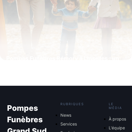
Pompes Funèbres Rémory à Linselles : un
accompagnement humain et sur-mesure
pour chaque famille
4 juillet 2025
RUBRIQUES
LE
Pompes
MÉDIA
News
Funèbres
À propos
Services
L'équipe
Grand Sud