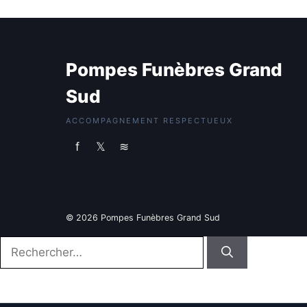
Pompes Funèbres Grand
Sud
ACCOMPAGNEMENT RESPECTUEUX
f
𝕏
≋
© 2026 Pompes Funèbres Grand Sud
Rechercher :