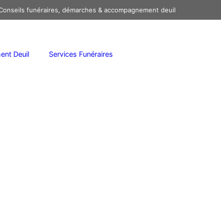
onseils funéraires, démarches & accompagnement deuil
nt Deuil
Services Funéraires