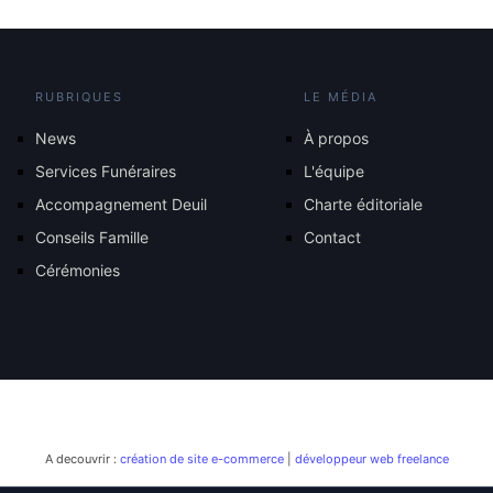
RUBRIQUES
LE MÉDIA
News
À propos
Services Funéraires
L'équipe
Accompagnement Deuil
Charte éditoriale
Conseils Famille
Contact
Cérémonies
A decouvrir :
création de site e-commerce
|
développeur web freelance