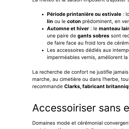
Période printanière ou estivale
: l
lin
ou le
coton
prédominent, en vers
Automne et hiver
: le
manteau lai
une paire de
gants sobres
sont r
de faire face au froid lors de cérém
Les accessoires dédiés aux intemp
imperméables vernis, améliorent la p
La recherche de confort ne justifie jamai
marche, au cimetière ou dans l’herbe, tou
recommande
Clarks, fabricant britann
Accessoiriser sans e
Domaines mode et cérémonial convergent 