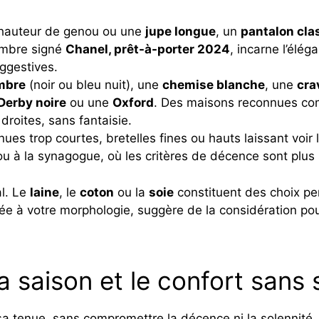
hauteur de genou ou une
jupe longue
, un
pantalon cla
ombre signé
Chanel, prêt-à-porter 2024
, incarne l’élé
ggestives.
mbre
(noir ou bleu nuit), une
chemise blanche
, une
cra
Derby noire
ou une
Oxford
. Des maisons reconnues 
droites, sans fantaisie.
tenues trop courtes, bretelles fines ou hauts laissant vo
 ou à la synagogue, où les critères de décence sont plus s
al. Le
laine
, le
coton
ou la
soie
constituent des choix per
e à votre morphologie, suggère de la considération pour
 saison et le confort sans s
sa tenue, sans compromettre la décence ni la solennité.