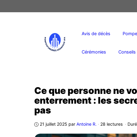
Aller
au
contenu
Avis de décès
Pompes
Cérémonies
Conseils 
Ce que personne ne vou
enterrement : les secr
pas
21 juillet 2025
par
Antoine R.
·
28 lectures
·
Duré