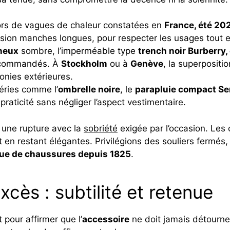
ors de vagues de chaleur constatées en
France, été 20
ion manches longues, pour respecter les usages tout en 
neux
sombre, l’imperméable type
trench noir Burberry,
ecommandés. À
Stockholm
ou à
Genève
, la superposit
onies extérieures.
éries comme l’
ombrelle noire
, le
parapluie compact Se
raticité sans négliger l’aspect vestimentaire.
s une rupture avec la
sobriété
exigée par l’occasion. Les
t en restant élégantes. Privilégions des souliers fermés
ique de chaussures depuis 1825
.
xcès : subtilité et retenue
pour affirmer que l’
accessoire
ne doit jamais détourner