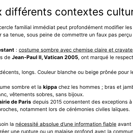
 différents contextes cultur
ercle familial immédiat peut profondément modifier les r
isir sa tenue, sous peine de commettre un faux pas per
estant
:
costume sombre avec chemise claire et cravate
es de
Jean-Paul II, Vatican 2005
, ont marqué le respect
décents, longs. Couleur blanche ou beige prônée pour l
stume sombre et la
kippa
chez les hommes ; bras et jam
nc, vêtements sobres, sans bijoux.
irie de Paris
depuis 2015 consentent des exceptions à l
proches, notamment lors de cérémonies civiles laïques.
soin la
nécessité absolue d’une information fiable
avant 
 créer une rupture ou un malaise profond avec la commu