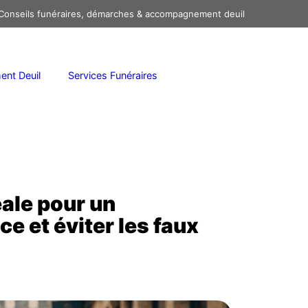
onseils funéraires, démarches & accompagnement deuil
nt Deuil
Services Funéraires
éale pour un
e et éviter les faux