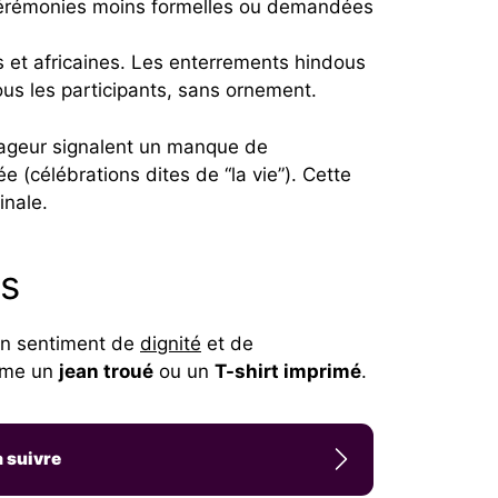
e cérémonies moins formelles ou demandées
s et africaines. Les enterrements hindous
us les participants, sans ornement.
pageur signalent un manque de
 (célébrations dites de “la vie”). Cette
inale.
ts
 un sentiment de
dignité
et de
omme un
jean troué
ou un
T-shirt imprimé
.
à suivre