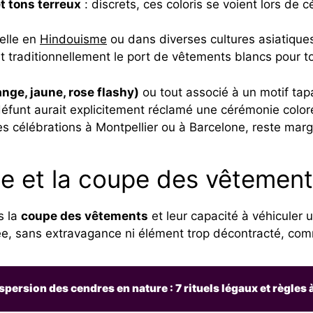
t tons terreux
: discrets, ces coloris se voient lors d
elle en
Hindouisme
ou dans diverses cultures asiatique
 traditionnellement le port de vêtements blancs pour to
ange, jaune, rose flashy)
ou tout associé à un motif ta
éfunt aurait explicitement réclamé une cérémonie colorée
 célébrations à Montpellier ou à Barcelone, reste marg
e et la coupe des vêtemen
s la
coupe des vêtements
et leur capacité à véhiculer
née, sans extravagance ni élément trop décontracté, c
spersion des cendres en nature : 7 rituels légaux et règles 