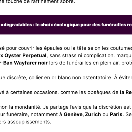
une touche de raffinement sobre.
iodégradables : le choix écologique pour des funérailles 
lisé pour couvrir les épaules ou la tête selon les coutum
ex Oyster Perpetual
, sans strass ni complication, marque
-Ban Wayfarer noir
lors de funérailles en plein air, pr
ue discrète, collier en or blanc non ostentatoire. À évi
rvé à certaines occasions, comme les obsèques de
la Re
non la mondanité. Je partage l’avis que la discrétion est
eur funéraire, notamment à
Genève, Zurich
ou
Paris
. Se
gers assouplissements.