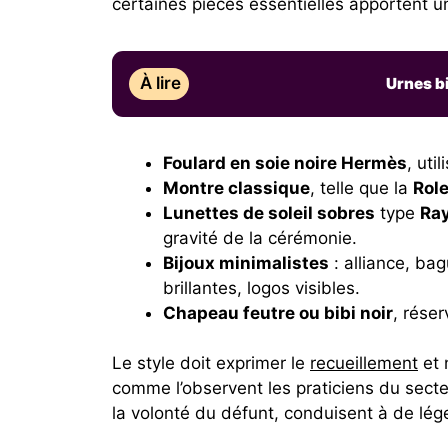
certaines pièces essentielles apportent 
À lire
Urnes b
Foulard en soie noire Hermès
, uti
Montre classique
, telle que la
Rol
Lunettes de soleil sobres
type
Ray
gravité de la cérémonie.
Bijoux minimalistes
: alliance, bag
brillantes, logos visibles.
Chapeau feutre ou bibi noir
, rése
Le style doit exprimer le
recueillement
et 
comme l’observent les praticiens du sect
la volonté du défunt, conduisent à de lé