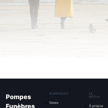
Pompes Funèbres Toupet-Sotty : Un
Accompagnement Personnalisé à
Boulogne-sur-Mer
4 juillet 2025
RUBRIQUES
LE
Pompes
MÉDIA
News
Funèbres
À propos